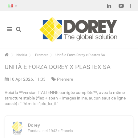
Notizia
Premere
Unità e Forza Dorey x Plastex SA
UNITÀ E FORZA DOREY X PLASTEX SA
10 Apr 2026, 11:33
Premere
Voici la **version ITALIENNE corrigée complète**, avec la même
structure stable (flex + span + images inline, aucun saut de ligne
cassé) : ```html id="plx_fix_it"
Dorey
Fondata nel 1943 • Francia