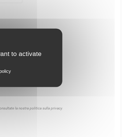
ant to activate
policy
onsultate la nostra politica sulla privacy
.