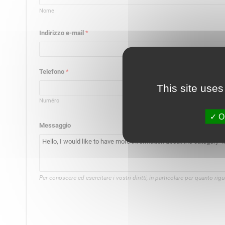
Nome
Indirizzo e-mail
*
Telefono
*
This site uses
Numéro
OK
Messaggio
Per conoscere ed esercitare i vostri diritti, in particolare per quanto ri