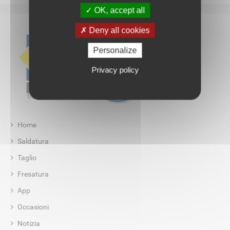
OK, accept all
Deny all cookies
Personalize
Privacy policy
Home
Saldatura
Taglio
Fresatura
App
Occasioni
Notizia