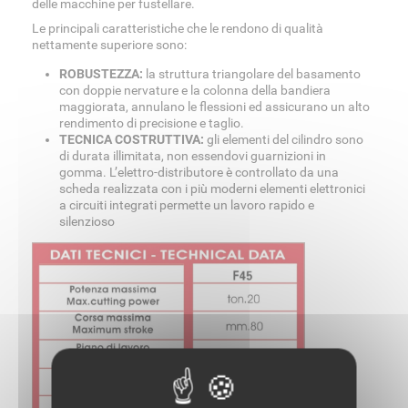
delle macchine per fustellare.
Le principali caratteristiche che le rendono di qualità
nettamente superiore sono:
ROBUSTEZZA:
la struttura triangolare del basamento
con doppie nervature e la colonna della bandiera
maggiorata, annulano le flessioni ed assicurano un alto
rendimento di precisione e taglio.
TECNICA COSTRUTTIVA:
gli elementi del cilindro sono
di durata illimitata, non essendovi guarnizioni in
gomma. L’elettro-distributore è controllato da una
scheda realizzata con i più moderni elementi elettronici
a circuiti integrati permette un lavoro rapido e
silenzioso