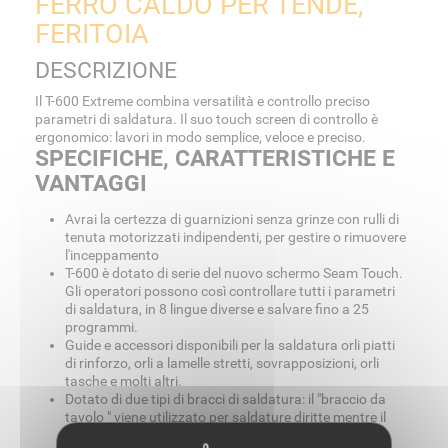
FERRO CALDO PER TENDE,
FERITOIA
DESCRIZIONE
Il T-600 Extreme combina versatilità e controllo preciso
parametri di saldatura. Il suo touch screen di controllo è
ergonomico: lavori in modo semplice, veloce e preciso.
SPECIFICHE, CARATTERISTICHE E
VANTAGGI
Avrai la certezza di guarnizioni senza grinze con rulli di
tenuta motorizzati indipendenti, per gestire o rimuovere
l'inceppamento
T-600 è dotato di serie del nuovo schermo Seam Touch.
Gli operatori possono così controllare tutti i parametri
di saldatura, in 8 lingue diverse e salvare fino a 25
programmi.
Guide e accessori disponibili per la saldatura orli piatti
di rinforzo, orli a lamelle stretti, sovrapposizioni, orli
tasche e molti altri.
Dotato di due tipi di bracci di saldatura: il "braccio da
tavolo " viene utilizzato per saldature diritte mentre il
"braccio girevole" consente di saldare curve e forme