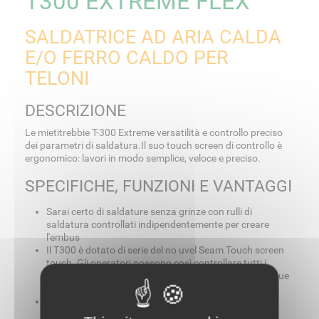
T300 EXTREME FLEX
SALDATRICE AD ARIA CALDA
E/O FERRO CALDO PER
TELONI
DESCRIZIONE
Le mietitrebbie T-300 Extreme versatilità e controllo preciso
dei parametri di saldatura.Il suo touch screen di controllo è
ergonomico: lavori in modo semplice, veloce e preciso.
SPECIFICHE, FUNZIONI E VANTAGGI
Sarai certo di saldature senza grinze con rulli di
saldatura controllati indipendentemente per creare
l'embus
Il T300 è dotato di serie del no uvel Seam Touch screen
touch. Gli operatori possono così controllare tutti i
parametri di saldatura, su un display digitale, in 8 lingue
diverse e salvare fino a 25 programmi.
Guide e accessori disponibili per la saldatura di orli
piatti, orli stretti, sovrapposizioni, orli tasche e molti