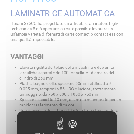
LAMINATRICE AUTOMATICA
Il team SYSCO ha progettato un affidabile laminatore high-
tech con da 5 a 6 aperture, su cui è possibile lavorare un
un'ampia varietà di formati di carte contact o contactless con
una qualità impeccabile.
VANTAGGI
Elevata rigidità del telaio della macchina e due unità
idrauliche separate da 100 tonnellate - diametro del
cilindro di 250 mm.
Piatti a bagno d'olio: spessore 50mm rettificati a ±
0,025 mm, temprati a 55 HRC e lucidati, trattamento
antiruggine, da 750 x 600 a 1050 x 750 mm .
Spessore cassetta 10 mm, alluminio m temprato per un
rapido trasferimento di calore.
Una pressione di ± 1 bar o 1 kg/cm2, una temperatura
di ± 1,5 °C.
Il trasferimento automatico delle lastre tra le presse a
caldo ea freddo quindi l'evacuazione delle cassette
indipendentemente dal ciclo di lavoro, quindi nessuna