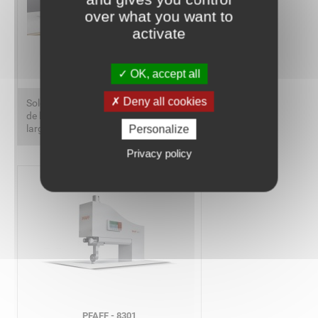
over what you want to
activate
PFAFF - 8312
OK, accept all
Deny all cookies
Soldadora electrónica de ultrasonidos
de bancada plana - versión de brazo
largo "1000 mm"
Personalize
Privacy policy
PFAFF - 8301