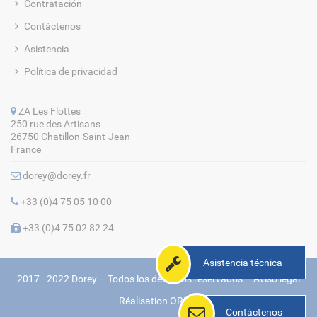
Contratación
Contáctenos
Asistencia
Política de privacidad
ZA Les Flottes
250 rue des Artisans
26750 Chatillon-Saint-Jean
France
dorey@dorey.fr
+33 (0)4 75 05 10 00
+33 (0)4 75 02 82 24
Asistencia técnica
2017 - 2022 Dorey – Todos los derechos reservados –
Aviso legal
Réalisation
ORMA
Contáctenos