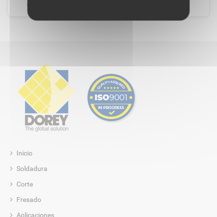
Me gusta
Comentar
Compartir
Inicio
Soldadura
Corte
Fresado
Aplicaciones