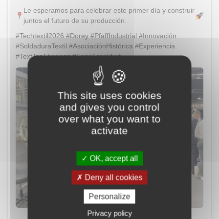
Le esperamos para celebrar este primer día y construir
juntos el futuro de su producción.
#Techtextil2026 #Dorey #PfaffIndustrial #Innovación
#SoldaduraTextil #AsociaciónHistórica #Experiencia
#TextilesTécnicos #FeriaFrankfurt
This site uses cookies
and gives you control
over what you want to
activate
OK, accept all
Deny all cookies
Personalize
Privacy policy