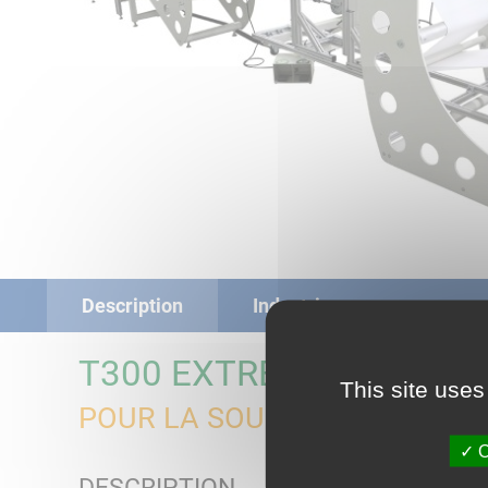
Description
Industries
T300 EXTREME FILTER 
This site uses
POUR LA SOUDURE PAR AIR C
O
DESCRIPTION