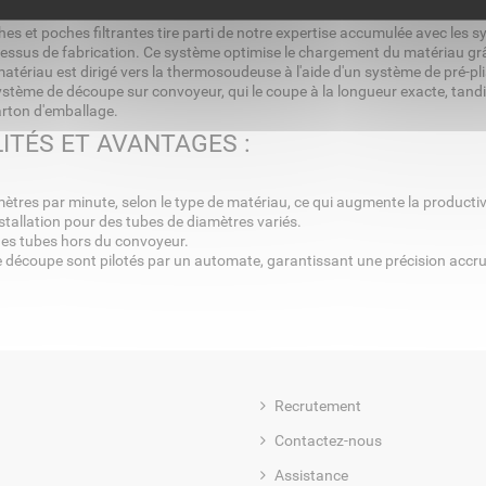
s et poches filtrantes tire parti de notre expertise accumulée avec les s
ocessus de fabrication. Ce système optimise le chargement du matériau gr
 le matériau est dirigé vers la thermosoudeuse à l'aide d'un système de pré-p
 système de découpe sur convoyeur, qui le coupe à la longueur exacte, tand
carton d'emballage.
ITÉS ET AVANTAGES :
ètres par minute, selon le type de matériau, ce qui augmente la productiv
installation pour des tubes de diamètres variés.
des tubes hors du convoyeur.
 découpe sont pilotés par un automate, garantissant une précision accr
Recrutement
Contactez-nous
Assistance