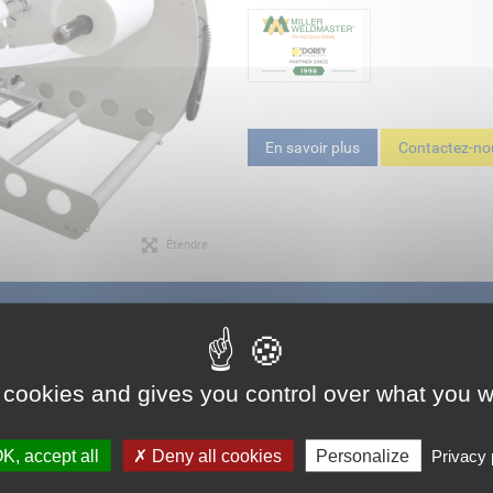
En savoir plus
Contactez-no
Étendre
SYSTEM
 cookies and gives you control over what you w
HAUD ET LA DÉCOUPE DES PRODUIT
K, accept all
Deny all cookies
Personalize
Privacy 