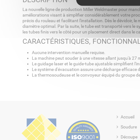
La nouvelle ligne de production Miller Weldmaster pour manche
améliorations visant à simplifier considérablement votre pr
précis du rouleau et facilitant l'installation. Dès le dévidoir,
diamètre optimal. Par la suite, le tube est transporté vers le
les tubes finis vers le côté pour un placement direct dans le 
CARACTÉRISTIQUES, FONCTIONNAL
Aucune intervention manuelle requise.
La machine peut souder à une vitesse allant jusqu'à 27 m
Le guidage laser et le guide-tube ajustable simplifient l'
Le système d'évacuation assure une décharge efficace 
La thermosoudeuse et le convoyeur équipé du groupe de
Accueil
Soudure
Découpe