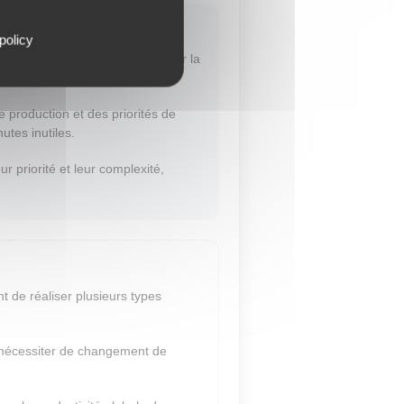
policy
t la disposition des pièces sur la
u rendement matière.
 production et des priorités de
utes inutiles.
r priorité et leur complexité,
t de réaliser plusieurs types
 nécessiter de changement de