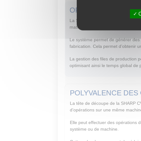
OPTIMISATION MAT
O
La SHARP CV intègre des systèmes a
matière première. Cette optimisatio
Le système permet de générer des p
fabrication. Cela permet d’obtenir u
La gestion des files de production p
optimisant ainsi le temps global de 
POLYVALENCE DES
La tête de découpe de la SHARP CV e
d’opérations sur une même machin
Elle peut effectuer des opération
système ou de machine.