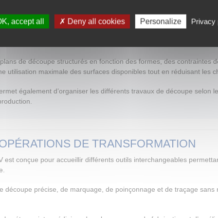
IÈRE ET INTELLIGENCE DE DÉCOUPE
K, accept all
Deny all cookies
Personalize
Privacy 
vancés d’optimisation de découpe permettant d’organiser intelligemmen
n contribue directement à la réduction des pertes et à l’amélioration d
lans de découpe structurés en fonction des formes, des contraintes de
ne utilisation maximale des surfaces disponibles tout en réduisant les ch
ermet également d’organiser les différents travaux de découpe selon leu
production.
 OPÉRATIONS DE TRANSFORMATION
st conçue pour accueillir différents outils interchangeables permettan
e.
s de découpe précise, de marquage, de poinçonnage et de traçage sans