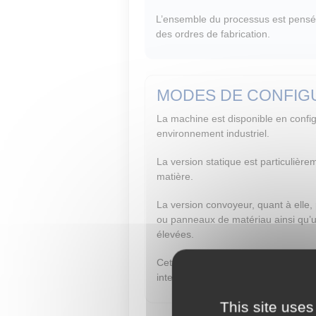
L’ensemble du processus est pensé p
des ordres de fabrication.
MODES DE CONFIGU
La machine est disponible en confi
environnement industriel.
La version statique est particulièr
matière.
La version convoyeur, quant à elle,
ou panneaux de matériau ainsi qu’un
élevées.
Cette configuration est particulière
interruption.
This site uses