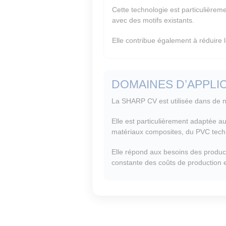
Cette technologie est particulièreme
avec des motifs existants.
Elle contribue également à réduire l
DOMAINES D’APPLI
La SHARP CV est utilisée dans de n
Elle est particulièrement adaptée aux
matériaux composites, du PVC techni
Elle répond aux besoins des product
constante des coûts de production 
Équivalences de gamme et successions de modèles :
Cutting Edge - SM-320-TA
Cutting Edge - SM-400-TA
Cutting Edge - SM-330-TA
Cutting Edge - SM-375-TA
Cutting Edge - SM-365-TA
Cutting Edge - SM-332-TA
Cutting Edge - SM-400-TA New Generation