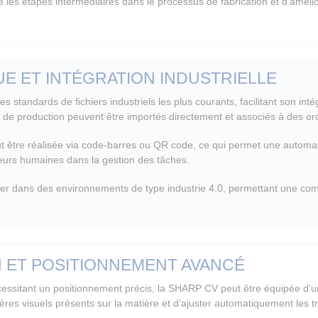
 les étapes intermédiaires dans le processus de fabrication et d’amélior
E ET INTÉGRATION INDUSTRIELLE
 standards de fichiers industriels les plus courants, facilitant son in
s de production peuvent être importés directement et associés à des ord
ut être réalisée via code-barres ou QR code, ce qui permet une automat
reurs humaines dans la gestion des tâches.
er dans des environnements de type industrie 4.0, permettant une com
N ET POSITIONNEMENT AVANCÉ
essitant un positionnement précis, la SHARP CV peut être équipée d’
res visuels présents sur la matière et d’ajuster automatiquement les t