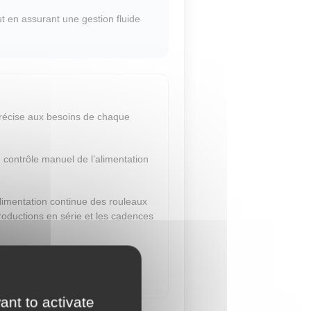
t en assurant une gestion fluide
précise aux besoins de chaque
 contrôle manuel de l’alimentation
alimentation continue des rouleaux
roductions en série et les cadences
itant une production sans
ant to activate