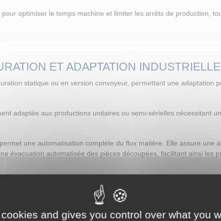
our optimiser le temps machine et limiter les arrêts de production, tou
RATION ET ADAPTATION INDUSTRIELLE
guration statique ou en version convoyeur, permettant une adaptation 
ement adaptée aux productions unitaires ou semi-sérielles nécessitant un
 permet une automatisation complète du flux matière. Elle assure une 
e évacuation automatisée des pièces découpées, facilitant ainsi les p
ment pertinente pour les industries travaillant en flux continu ou nécess
 cookies and gives you control over what you w