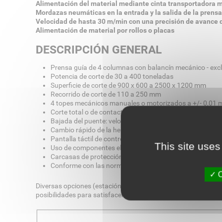
Alimentación del material mediante cinta transportadora 
Mordazas neumáticas en la entrada y la salida de la pren
Velocidad de hasta 30 m/min con una precisión de avance 
Alimentación de material por rollos o placas
DESCRIPCIÓN GENERAL
Prensa guía de 4 columnas con balancín mecánico - exc
Potencia de corte de 30 a 400 toneladas
Superficie de corte de 900 x 600 a 2500 x 1200 mm
Recorrido de corte de 110 a 250 mm
4 topes mecánicos manuales o motorizados a +/- 0,01
Corte total o de contacto sobre placa de acero Picard t
Bajada del puente: velocidad lenta 10 mm antes de tocar
Cambio rápido de la herramienta de corte
Pantalla táctil de control en francés
This site uses
Uso de componentes eléctricos, hidráulicos y neumátic
Carcasas de protección y/o fotocélulas clase 4
Conforme con las normas CE
O
Diversas opciones (estación de laminación, caja de residuos,
posibilidades para satisfacer sus necesidades.