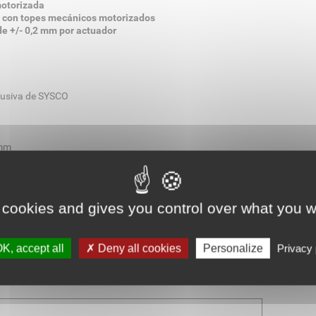
motorizada
sa con topes mecánicos motorizados
de +/- 0,2 mm por actuador
lusiva de SYSCO
 mm
emplado 60 HRC y rectificado a +/- 0,01 mm
 el material
 cookies and gives you control over what you w
os estándar
K, accept all
Deny all cookies
Personalize
Privacy 
 uso de herramientas de troquelado, placa superior de calentamiento, det