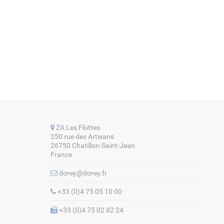
ZA Les Flottes
250 rue des Artisans
26750 Chatillon-Saint-Jean
France
dorey@dorey.fr
+33 (0)4 75 05 10 00
+33 (0)4 75 02 82 24