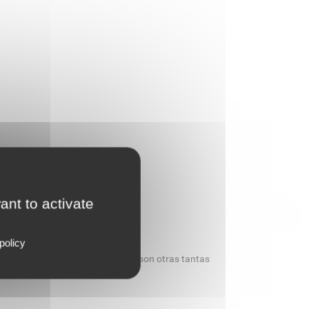
ant to activate
policy
ección de marcas impresas, etc.) son otras tantas