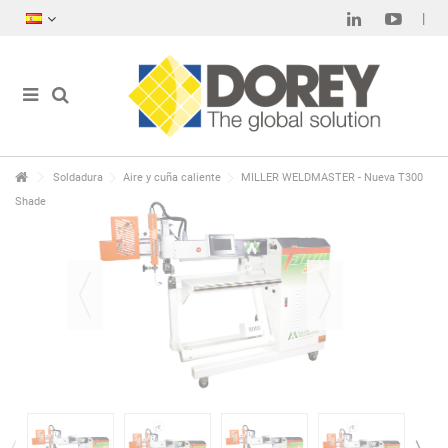
Soldadura
Aire y cuña caliente
MILLER WELDMASTER - Nueva T300
Shade