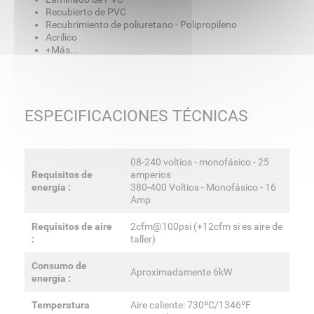
Recubierto de PVC
Recubrimiento de poliuretano - Polipropileno
Acrílico
+Más...
ESPECIFICACIONES TÉCNICAS
08-240 voltios - monofásico - 25
Requisitos de
amperios
energía :
380-400 Voltios - Monofásico - 16
Amp
Requisitos de aire
2cfm@100psi (+12cfm si es aire de
:
taller)
Consumo de
Aproximadamente 6kW
energía :
Temperatura
Aire caliente: 730ºC/1346ºF