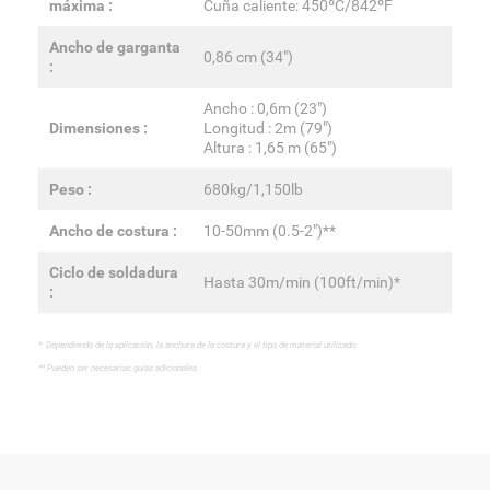
máxima :
Cuña caliente: 450ºC/842ºF
Ancho de garganta
0,86 cm (34")
:
Ancho : 0,6m (23")
Dimensiones :
Longitud : 2m (79")
Altura : 1,65 m (65")
Peso :
680kg/1,150lb
Ancho de costura :
10-50mm (0.5-2")**
Ciclo de soldadura
Hasta 30m/min (100ft/min)*
:
* Dependiendo de la aplicación, la anchura de la costura y el tipo de material utilizado.
** Pueden ser necesarias guías adicionales.