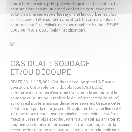
haute fermeté est le principal avantage de cette solution. La
couture plate assure un grand confort de port. Avec cette
solution à une seule roue, les rayons et les courbes les plus
serrés peuvent être soudés sans effort. En outre, la micro-
soudure peut être réalisée avec une machine à ruban PFAFF
8303 ou PFAFF 8330 (selon l'application).
C&S DUAL : SOUDAGE
ET/OU
DÉCOUPE
PFAFF 8311-105/001 : Soudage et coupage en UNE seule
opération. Cette solution à double roue (C&S DUAL)
comporte deux roues d'enclume (l'une pour le coupage et le
soudage et l'autre pour réaliser le deuxième trait de soudure)
sur un seul poste, mais sur des arbres séparés. Grâce à cette
solution unique, la charge peut être ajustée individuellement -
les deux roues restent synchronisées. La machine peut être
mieux ajustée et plus spécifiquement au matériau à traiter et
augmente la fiabilité du processus lors du soudage et de la
découpe des cordons de soudure. La distance minimale entre