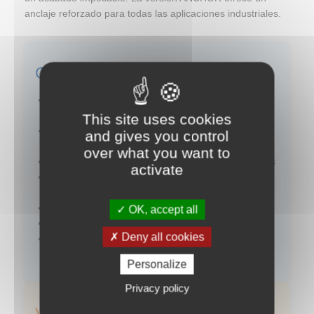
anclaje reforzado para todas las aplicaciones industriales.
CARACTERÍSTICAS TÉCNICAS
Total compatibilidad con todos los marcos de
protección solar
This site uses cookies
Adecuado para todo tipo de tejidos: acrílico,
and gives you control
poliéster, PVC, mezcla PVC/fibra de vidrio
over what you want to
Anclaje reforzado y resistente a altas temperaturas
activate
Compatible con impulso, radiofrecuencia, aire
caliente, ultrasonido, costura simple o doble
Versión ANCHOR para máxima versatilidad
OK, accept all
Disponible en stock en muchos colores
Deny all cookies
Probado y certificado por laboratorios
independientes
Personalize
Privacy policy
VENTAJAS Y